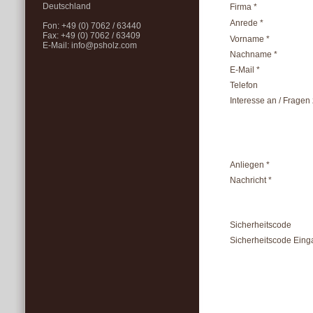
Deutschland
Firma *
Anrede *
Fon: +49 (0) 7062 / 63440
Fax: +49 (0) 7062 / 63409
Vorname *
E-Mail:
info@psholz.com
Nachname *
E-Mail *
Telefon
Interesse an / Fragen
Anliegen *
Nachricht *
Sicherheitscode
Sicherheitscode Eing